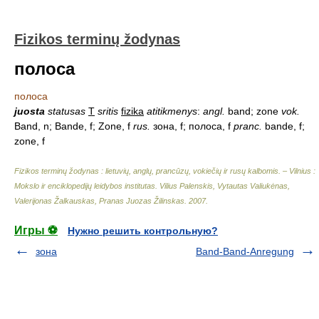
Fizikos terminų žodynas
полоса
полоса
juosta
statusas
T
sritis
fizika
atitikmenys
:
angl.
band; zone
vok.
Band, n; Bande, f; Zone, f
rus.
зона, f; полоса, f
pranc.
bande, f;
zone, f
Fizikos terminų žodynas : lietuvių, anglų, prancūzų, vokiečių ir rusų kalbomis. – Vilnius :
Mokslo ir enciklopedijų leidybos institutas
.
Vilius Palenskis, Vytautas Valiukėnas,
Valerijonas Žalkauskas, Pranas Juozas Žilinskas
.
2007
.
Игры ⚽
Нужно решить контрольную?
зона
Band-Band-Anregung