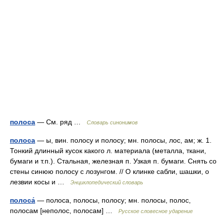
полоса
— См. ряд …
Словарь синонимов
полоса
— ы, вин. полосу и полосу; мн. полосы, лос, ам; ж. 1.
Тонкий длинный кусок какого л. материала (металла, ткани,
бумаги и т.п.). Стальная, железная п. Узкая п. бумаги. Снять со
стены синюю полосу с лозунгом. // О клинке сабли, шашки, о
лезвии косы и …
Энциклопедический словарь
полоса́
— полоса, полосы, полосу; мн. полосы, полос,
полосам [неполос, полосам] …
Русское словесное ударение