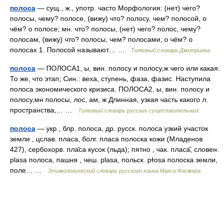
полоса
— сущ., ж., употр. часто Морфология: (нет) чего?
полосы, чему? полосе, (вижу) что? полосу, чем? полосой, о
чём? о полосе; мн. что? полосы, (нет) чего? полос, чему?
полосам, (вижу) что? полосы, чем? полосами, о чём? о
полосах 1. Полосой называют… …
Толковый словарь Дмитриева
полоса
— ПОЛОСА1, ы, вин. полосу и полосу,ж чего или какая.
То же, что этап; Син.: веха, ступень, фаза, фазис. Наступила
полоса экономического кризиса. ПОЛОСА2, ы, вин. полосу и
полосу,мн полосы, лос, ам, ж Длинная, узкая часть какого л.
пространства,… …
Толковый словарь русских существительных
полоса
— укр., блр. полоса, др. русск. полоса узкий участок
земли , цслав. пласа, болг. пласа полоска кожи (Младенов
427), сербохорв. пла̏са кусок (льда); пятно , чак. пласа̏, словен.
plasa полоса, пашня , чеш. рlаsа, польск. рɫоsа полоска земли,
поле… …
Этимологический словарь русского языка Макса Фасмера