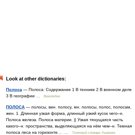
Look at other dictionaries:
Полоса
— Полоса: Содержание 1 В технике 2 В военном деле
3 В географии …
Википедия
ПОЛОСА
— полосы, вин. полосу, мн. полосы, полос, полосам,
жен. 1. Длинная узкая форма, длинный узкий кусок чего–н.
Полоса железа. Полоса материи. || Узкая тянущаяся часть
какого–н. пространства, выделяющаяся на нём чем–н. Темная
полоса леса на горизонте.… …
Толковый словарь Ушакова